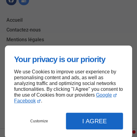
Accueil
Contactez-nous
Mentions légales
Plan du site
Your privacy is our priority
We use Cookies to improve user experience by
Haut de page
personalising content and ads, as well as
analyzing traffic and optimizing social networks
functionalities. By clicking "I Agree" you consent to
the use of Cookies from our providers
Google
Facebook
.
I AGREE
Customize